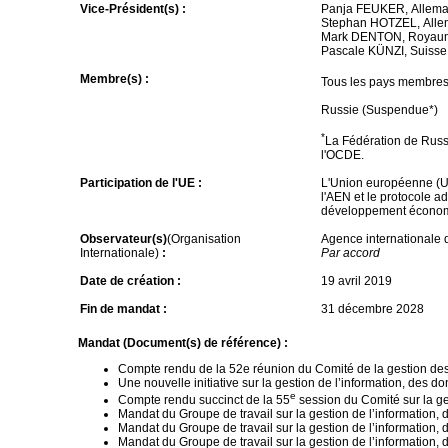
Vice-Président(s) :
Panja FEUKER, Allem
Stephan HOTZEL, All
Mark DENTON, Royau
Pascale KÜNZI, Suisse
Membre(s) :
Tous les pays membres
Russie (Suspendue*)
*
La Fédération de Russ
l'OCDE.
Participation de l'UE :
L'Union européenne (UE
l'AEN et le protocole a
développement économ
Observateur(s)
(Organisation
Agence internationale 
Internationale)
:
Par accord
Date de création :
19 avril 2019
Fin de mandat :
31 décembre 2028
Mandat (Document(s) de référence) :
Compte rendu de la 52e réunion du Comité de la gestion des
Une nouvelle initiative sur la gestion de l’information, d
e
Compte rendu succinct de la 55
session du Comité sur la g
Mandat du Groupe de travail sur la gestion de l’informat
Mandat du Groupe de travail sur la gestion de l’informat
Mandat du Groupe de travail sur la gestion de l’informati