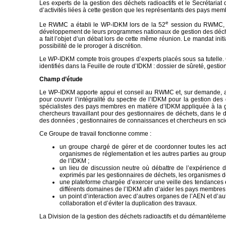
Les experts de la gestion des déchets radioactifs et le Secrétaria
d’activités liées à cette gestion que les représentants des pays me
e
Le RWMC a établi le WP-IDKM lors de la 52
session du RWMC, le
développement de leurs programmes nationaux de gestion des déche
a fait l’objet d’un débat lors de cette même réunion. Le mandat in
possibilité de le proroger à discrétion.
Le WP-IDKM compte trois groupes d’experts placés sous sa tutelle.
identifiés dans la Feuille de route d’IDKM : dossier de sûreté, gest
Champ d’étude
Le WP-IDKM apporte appui et conseil au RWMC et, sur demande, au C
pour couvrir l’intégralité du spectre de l’IDKM pour la gestion de
spécialistes des pays membres en matière d’IDKM appliquée à la ge
chercheurs travaillant pour des gestionnaires de déchets, dans le 
des données ; gestionnaires de connaissances et chercheurs en scien
Ce Groupe de travail fonctionne comme :
un groupe chargé de gérer et de coordonner toutes les acti
organismes de réglementation et les autres parties au group
de l’IDKM ;
un lieu de discussion neutre où débattre de l’expérience
exprimés par les gestionnaires de déchets, les organismes de
une plateforme chargée d’exercer une veille des tendances 
différents domaines de l’IDKM afin d’aider les pays membres 
un point d’interaction avec d’autres organes de l’AEN et d’aut
collaboration et d’éviter la duplication des travaux.
La Division de la gestion des déchets radioactifs et du démantèlem