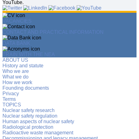
YouTube.
VACANCIES
CONTACT AND PRACTICAL INFORMATION
DATA BANK
TRAIN WITH THE NEA
ABOUT US
History and statute
Who we are
What we do
How we work
Founding documents
Privacy
Terms
TOPICS
Nuclear safety research
Nuclear safety regulation
Human aspects of nuclear safety
Radiological protection
Radioactive waste management
Decommissioning and legacy management