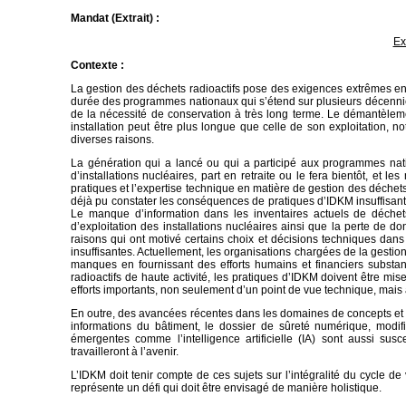
Mandat (Extrait) :
Ex
Contexte :
La gestion des déchets radioactifs pose des exigences extrêmes en
durée des programmes nationaux qui s’étend sur plusieurs décennie
de la nécessité de conservation à très long terme. Le démantèleme
installation peut être plus longue que celle de son exploitation,
diverses raisons.
La génération qui a lancé ou qui a participé aux programmes natio
d’installations nucléaires, part en retraite ou le fera bientôt, e
pratiques et l’expertise technique en matière de gestion des déchet
déjà pu constater les conséquences de pratiques d’IDKM insuffisan
Le manque d’information dans les inventaires actuels de déchets
d’exploitation des installations nucléaires ainsi que la perte de don
raisons qui ont motivé certains choix et décisions techniques dan
insuffisantes. Actuellement, les organisations chargées de la gesti
manques en fournissant des efforts humains et financiers substa
radioactifs de haute activité, les pratiques d’IDKM doivent être 
efforts importants, non seulement d’un point de vue technique, mais
En outre, des avancées récentes dans les domaines de concepts et
informations du bâtiment, le dossier de sûreté numérique, modi
émergentes comme l’intelligence artificielle (IA) sont aussi su
travailleront à l’avenir.
L’IDKM doit tenir compte de ces sujets sur l’intégralité du cycle de
représente un défi qui doit être envisagé de manière holistique.